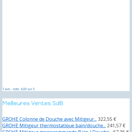
1 avis - note: 4,00 sur 5
Meilleures Ventes SdB
GROHE Colonne de Douche avec Mitigeur...
322,55 €
GROHE Mitigeur thermostatique bain/douche...
241,57 €
GROHE Mitigeur monocommande Bain / Douche...
67,36 €